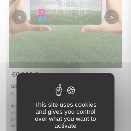
<
>
60 000 €
SAINT-HILAIRE-LA-FORET
Ref. 2876
This site uses cookies
Terrain
- Implanté dans un environnement paisible et
and gives you control
verdoyant, le lotissement "Le Fief de la Vineuse" vous
over what you want to
propose une sélection de terrains à bâtir viabilisés, à
activate
seulement 6 km des plages vendéennes.