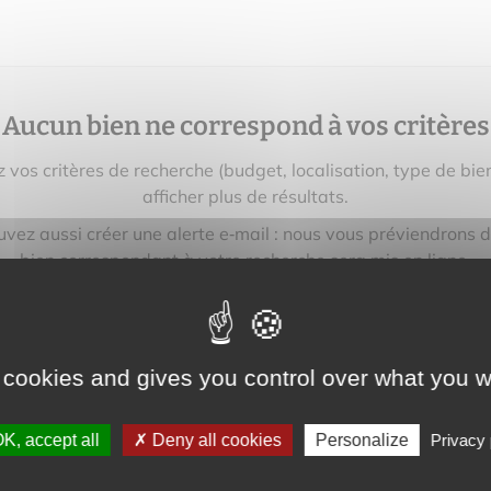
Aucun bien ne correspond à vos critères
z vos critères de recherche (budget, localisation, type de bie
afficher plus de résultats.
vez aussi créer une alerte e‑mail : nous vous préviendrons 
bien correspondant à votre recherche sera mis en ligne.
créer une alerte
 cookies and gives you control over what you w
K, accept all
Deny all cookies
Personalize
Privacy 