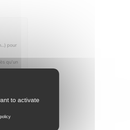
n…) pour
dès qu'un
ant to activate
policy