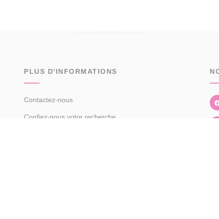
PLUS D'INFORMATIONS
N
Contactez-nous
Confiez-nous votre recherche
Estimation immobilière
Espace Propriétaire
Prix de l'immobilier par ville
Avis clients
Immobilier Longeville-sur-Mer