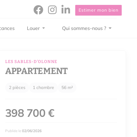
Estimer mon bien
cances
Louer
Qui sommes-nous ?
LES SABLES-D'OLONNE
APPARTEMENT
2 pièces
1 chambre
56 m²
398 700 €
Publiée le
02/06/2026