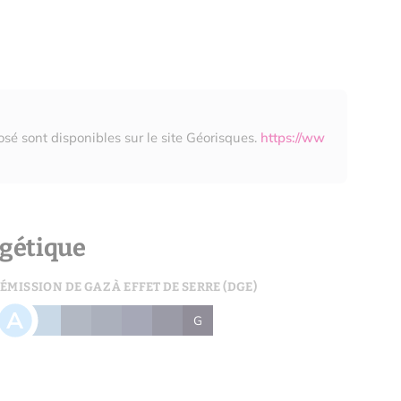
osé sont disponibles sur le site Géorisques.
https://ww
gétique
ÉMISSION DE GAZ À EFFET DE SERRE (DGE)
A
B
C
D
E
F
G