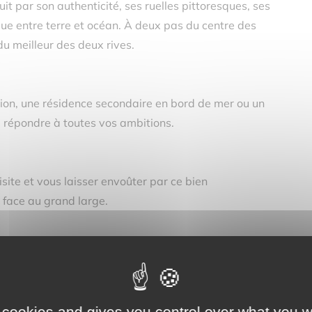
t par son authenticité, ses ruelles pittoresques, ses
ue entre terre et océan. À deux pas du centre des
du meilleur des deux rives.
ion, une résidence secondaire en bord de mer ou un
 répondre à toutes vos ambitions.
site et vous laisser envoûter par ce bien
face au grand large.
 cookies and gives you control over what you w