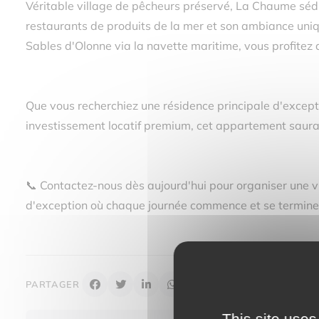
Véritable village de pêcheurs préservé, La Chaume sédui
restaurants de produits de la mer et son ambiance uniq
Sables d'Olonne via la navette maritime, vous profitez 
Que vous recherchiez une résidence principale d'except
investissement locatif premium, cet appartement saura
📞 Contactez-nous dès aujourd'hui pour organiser une vi
d'exception où chaque journée commence et se termine 
PARTAGER
This site uses