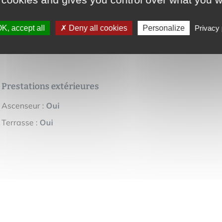
% TTC à la charge de l'acquéreur
K, accept all
Deny all cookies
Personalize
Privacy 
Prestations extérieures
Ascenseur :
Oui
Terrasse :
Oui