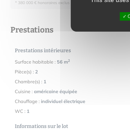
* 380 000 € honoraires exclus - Honoraires maximums de 4.92 
O
Prestations
Prestations intérieures
2
Surface habitable :
56 m
Pièce(s) :
2
Chambre(s) :
1
Cuisine :
américaine équipée
Chauffage :
individuel électrique
WC :
1
Informations sur le lot