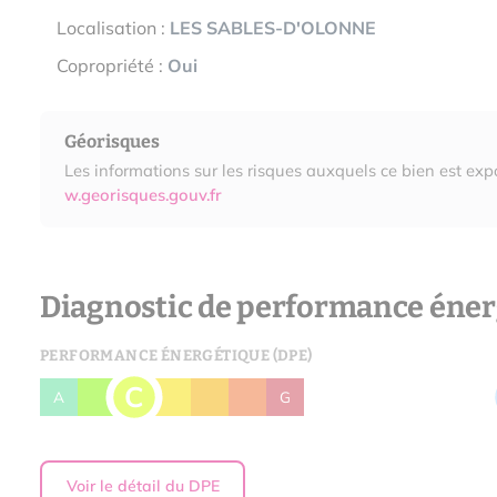
Localisation :
LES SABLES-D'OLONNE
Copropriété :
Oui
Géorisques
Les informations sur les risques auxquels ce bien est exp
w.georisques.gouv.fr
Diagnostic de performance éner
PERFORMANCE ÉNERGÉTIQUE (DPE)
C
A
B
D
E
F
G
Voir le détail du DPE