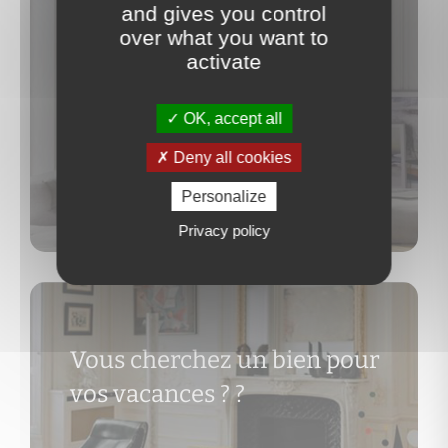
and gives you control
Vous souhaitez faire estimer
over what you want to
votre bien ?
activate
OK, accept all
Deny all cookies
Personalize
Découvrir
Privacy policy
Vous cherchez un bien pour
vos vacances ?
?