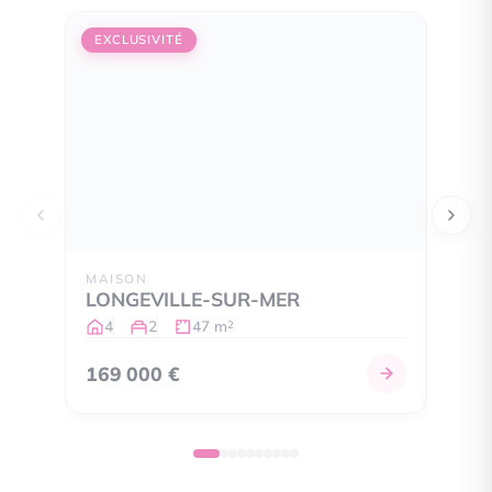
EXCLUSIVITÉ
EXCL
MAISON
MAIS
LONGEVILLE-SUR-MER
LON
4
2
47 m
5
2
169 000 €
320 