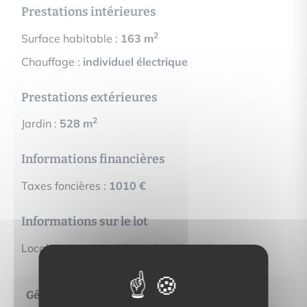
Prestations intérieures
2
Surface habitable :
163 m
Chauffage :
individuel électrique
Prestations extérieures
2
Jardin :
528 m
Informations financières
Taxes foncières :
1010 €
Informations sur le lot
Localisation :
LONGEVILLE-SUR-MER
Géorisques