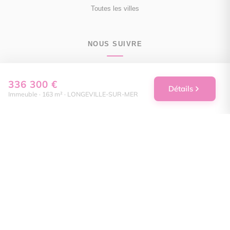
Toutes les villes
NOUS SUIVRE
Facebook
336 300 €
Détails
Immeuble · 163 m² · LONGEVILLE-SUR-MER
Instagram
Linkedin
Mentions légales
Politique de confidentialité
Politique de cookies
Déclaration d'accessibilité
Barème des honoraires
Analyse des performances