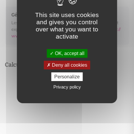
This site uses cookies
Géorisques
and gives you control
Les informations sur les risques auxquels ce bien est
over what you want to
exposé sont disponibles sur le site Géorisques.
https://
www.georisques.gouv.fr
activate
OK, accept all
Calculez vos mensualités
Deny all cookies
Personalize
Essayer la simulation de prêt
Privacy policy