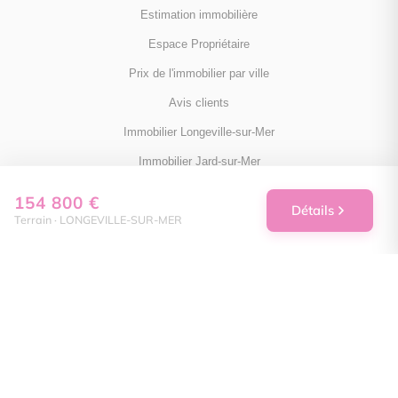
Estimation immobilière
Espace Propriétaire
Prix de l'immobilier par ville
Avis clients
Immobilier Longeville-sur-Mer
Immobilier Jard-sur-Mer
Immobilier Saint-Vincent-sur-Jard
154 800 €
Détails
Terrain · LONGEVILLE-SUR-MER
Toutes les villes
NOUS SUIVRE
Facebook
Instagram