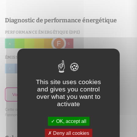
Diagnostic de performance énergétique
PERFORMANCE ÉNERGÉTIQUE (DPE)
F
A
B
C
D
E
G
ÉMISSION DE GAZ À EFFET DE SERRE (DGE)
F
A
B
C
D
E
G
This site uses cookies
and gives you control
Voir le détail du DPE
over what you want to
activate
Cette annonce immobilière est rédigée sous la responsabilité de
l’annonceur.
OK, accept all
Deny all cookies