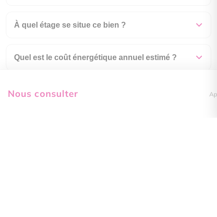
À quel étage se situe ce bien ?
Quel est le coût énergétique annuel estimé ?
Comment visiter ce bien ?
Nous consulter
Ap
Boileau Immobilier
19 rue de l'Océan
85560 Longeville-sur-Mer
Nous contacter