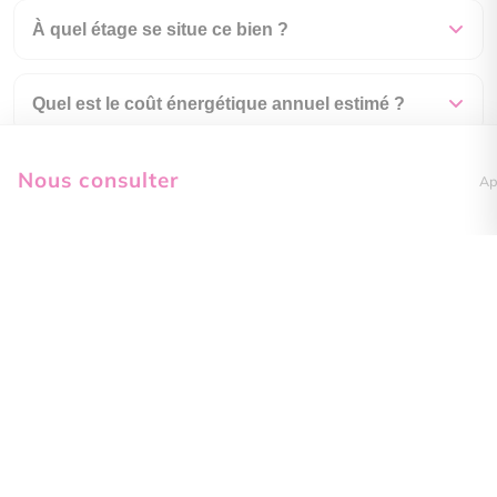
À quel étage se situe ce bien ?
Quel est le coût énergétique annuel estimé ?
Nous consulter
À combien s'élèvent les charges de copropriété
Ap
?
En quelle année a été construit ce bien ?
Comment visiter ce bien ?
Boileau Immobilier