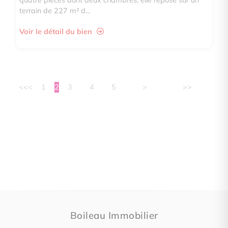
quatre pièces dont deux chambres, elle repose sur un
terrain de 227 m² d...
Voir le détail du bien
<<
<
1
2
3
4
5
>
>>
Boileau Immobilier