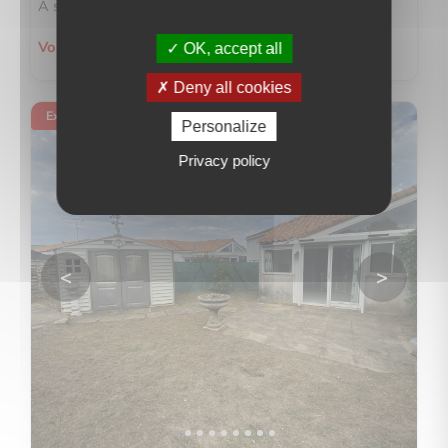
À seul...
Voir le détail du bien
OK, accept all
Deny all cookies
Exclusivité
Personalize
Privacy policy
<
>