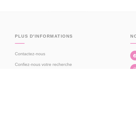
PLUS D'INFORMATIONS
N
Contactez-nous
Confiez-nous votre recherche
Estimation immobilière
Espace Propriétaire
Prix de l'immobilier par ville
Avis clients
Immobilier Longeville-sur-Mer
Immobilier Jard-sur-Mer