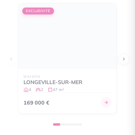
EXCLUSIVITÉ
EXCL
MAISON
MAIS
LONGEVILLE-SUR-MER
LON
4
2
47 m
5
2
169 000 €
320 