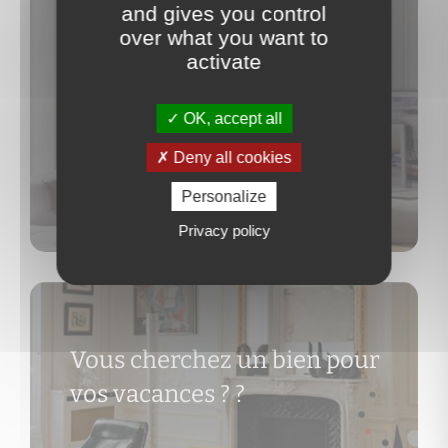
and gives you control
Vous souhaitez faire estimer
over what you want to
votre bien ?
activate
OK, accept all
Deny all cookies
Personalize
Découvrir
Privacy policy
Vous cherchez un bien pour
vos vacances ?
?